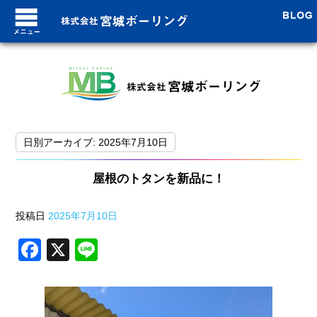
ブログトップ
日別アーカイブ:
2025年7月10日
最近の投稿
屋根のトタンを新品に！
8月7日！台風上陸！！
投稿日
2025年7月10日
沖縄に台風接近中!!
F
X
Li
ついに沖縄が梅雨明け！本
a
n
未経験でも安心の安定職 
c
e
梅雨入り!つかの間の晴れ!!