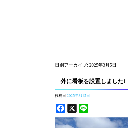
日別アーカイブ:
2025年3月5日
外に看板を設置しました!
投稿日
2025年3月5日
Fa
X
Li
ce
ne
bo