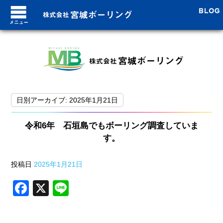
ブログトップ
日別アーカイブ:
2025年1月21日
最近の投稿
令和6年 石垣島でもボーリング調査していま
8月7日！台風上陸！！
す。
沖縄に台風接近中!!
投稿日
2025年1月21日
ついに沖縄が梅雨明け！本
F
X
Li
a
n
未経験でも安心の安定職 
c
e
梅雨入り!つかの間の晴れ!!