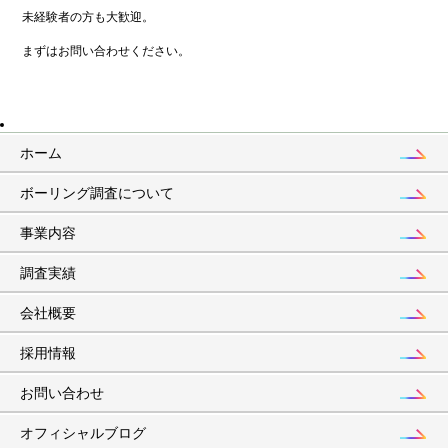
e
未経験者の方も大歓迎。
b
アーカイブ
まずはお問い合わせください。
o
o
2026年8月
k
2026年6月
ホーム
2026年5月
ボーリング調査について
2026年2月
事業内容
2026年1月
調査実績
2025年12月
会社概要
2025年9月
採用情報
2025年8月
お問い合わせ
2025年7月
オフィシャルブログ