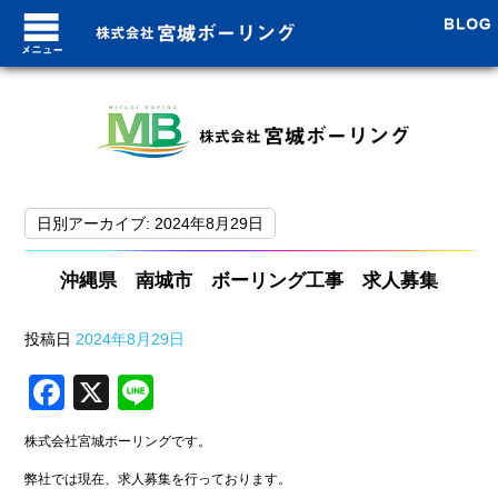
ブログトップ
日別アーカイブ:
2024年8月29日
最近の投稿
沖縄県 南城市 ボーリング工事 求人募集
8月7日！台風上陸！！
投稿日
2024年8月29日
沖縄に台風接近中!!
F
X
Li
ついに沖縄が梅雨明け！本
a
n
株式会社宮城ボーリングです。
未経験でも安心の安定職 
c
e
弊社では現在、求人募集を行っております。
梅雨入り!つかの間の晴れ!!