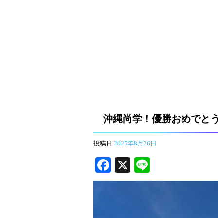
沖縄尚学！優勝おめでと
投稿日
2025年8月26日
Fa
X
Li
ce
ne
bo
ok