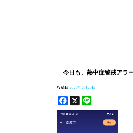
今日も、熱中症警戒アラ
投稿日
2025年6月20日
Fa
X
Li
ce
ne
bo
ok